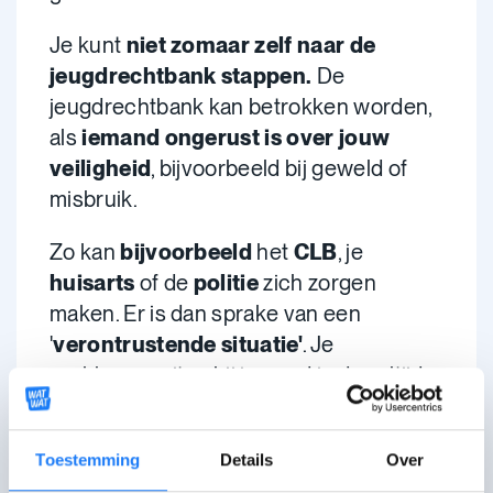
Je kunt
niet zomaar zelf naar de
jeugdrechtbank stappen.
De
jeugdrechtbank kan betrokken worden,
als
iemand ongerust is over jouw
veiligheid
, bijvoorbeeld bij geweld of
misbruik.
Zo kan
bijvoorbeeld
het
CLB
, je
huisarts
of de
politie
zich zorgen
maken. Er is dan sprake van een
'
verontrustende situatie'
. Je
problemen uiten bij iemand is dus altijd
een goeie, eerste stap.
Zit je in zo'n situatie? Dan heb je recht op
Toestemming
Details
Over
een
vertrouwenspersoon
. Je kan