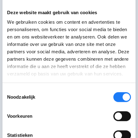
ook een
pro-deoadvocaat
vragen. Dit
Deze website maakt gebruik van cookies
is een
gratis
advocaat.
We gebruiken cookies om content en advertenties te
personaliseren, om functies voor social media te bieden
en om ons websiteverkeer te analyseren. Ook delen we
Nog vragen?
informatie over uw gebruik van onze site met onze
partners voor social media, adverteren en analyse. Deze
Heb je nog
vragen over jouw rechten
partners kunnen deze gegevens combineren met andere
of wil je gewoon
meer weten over
informatie die u aan ze heeft verstrekt of die ze hebben
jeugdhulp
? Check dan deze pdf:
verzameld op basis van uw gebruik van hun services.
tZitemzo met je rechten in de
jeugdhulp
.
Toestemmingsselectie
Noodzakelijk
De laatste controle van deze pagina was op 8 juli
2025.
Voorkeuren
Statistieken