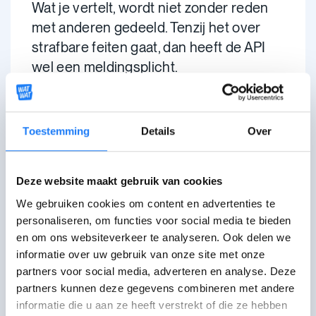
Wat je vertelt, wordt niet zonder reden
met anderen gedeeld. Tenzij het over
strafbare feiten gaat, dan heeft de API
wel een meldingsplicht.
Waar vind ik mijn API?
Toestemming
Details
Over
Je kan de API bereiken via een
telefoonnummer
,
e-mailadres
of een
Deze website maakt gebruik van cookies
Facebook-profiel
. Sommige
We gebruiken cookies om content en advertenties te
organisaties geven de contactgegevens
personaliseren, om functies voor social media te bieden
mee in een
flyer, brochure, boekje,
en om ons websiteverkeer te analyseren. Ook delen we
krantje
...
informatie over uw gebruik van onze site met onze
partners voor social media, adverteren en analyse. Deze
Hier vind je
links naar alle API's in het
partners kunnen deze gegevens combineren met andere
jeugdwerk
.
informatie die u aan ze heeft verstrekt of die ze hebben