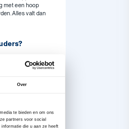
nog met een hoop
en. Alles valt dan
ouders?
happelijk overeen om
kwamen. Nu we
n mijn ouders elkaar
e wel spreken van een
Over
t te maken, elk op
 media te bieden en om ons
sen nieuwe
ze partners voor social
nformatie die u aan ze heeft