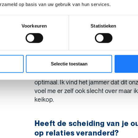
partners?
erzameld op basis van uw gebruik van hun services.
Mijn papa heeft sinds het begin van d
nieuwe vriendin. Ze kent me al meer d
Voorkeuren
Statistieken
leven. Ze is een soort tweede mama g
best goed aan.
Langs mama’s kant is dat anders. Zij is
Selectie toestaan
hertrouwd. Met haar man kan ik niet 
Hierdoor is de relatie met mijn mama 
optimaal. Ik vind het jammer dat dit onz
voel me er zelf ook slecht over maar 
keikop.
Heeft de scheiding van je o
op relaties veranderd?