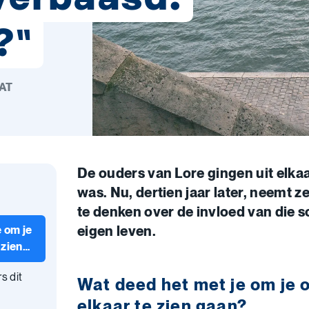
?"
AT
De ouders van Lore gingen uit elka
was. Nu, dertien jaar later, neemt z
te denken over de invloed van die s
eigen leven.
 om je
 zien
s dit
Wat deed het met je om je o
elkaar te zien gaan?