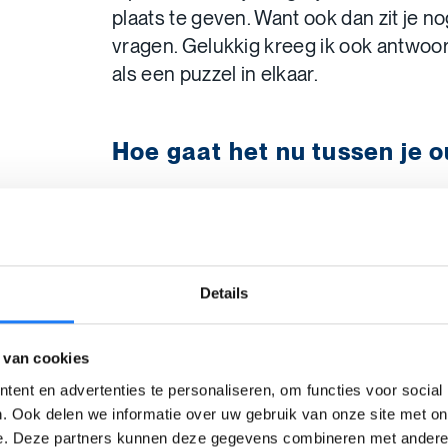
plaats te geven. Want ook dan zit je 
vragen. Gelukkig kreeg ik ook antwoord
als een puzzel in elkaar.
Hoe gaat het nu tussen je 
In het begin kwamen ze nog vriendsc
te zorgen dat we zeker niets te kort 
ondertussen onze eigen weg opgaan e
niet meer verplicht moeten zien kan j
Details
koude oorlog. Ze proberen elkaar zwar
hun eigen manier.
 van cookies
ent en advertenties te personaliseren, om functies voor social
Hebben je ouders ondertus
. Ook delen we informatie over uw gebruik van onze site met on
e. Deze partners kunnen deze gegevens combineren met andere i