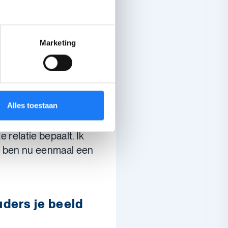
e scheiding een
an de helft van men
Marketing
eworden en dat voelt
 sinds kort
Alles toestaan
zo goed overweg.
ook niet meer
e relatie bepaalt. Ik
ik ben nu eenmaal een
uders je beeld