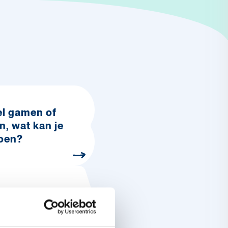
el gamen of
n, wat kan je
doen?
om worden
n boos als ze
n?