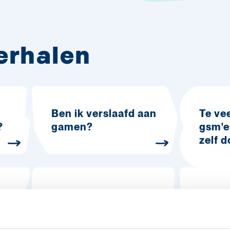
verhalen
Ben ik verslaafd aan
Te ve
?
gamen?
gsm'e
zelf 
Waarom is het
Waar
moeilijk om te
mense
stoppen met
game