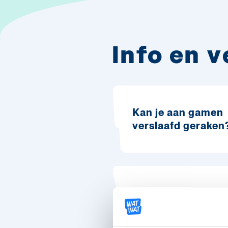
Info en 
Kan je aan gamen
verslaafd geraken
Zijn alle games en
apps verslavend?