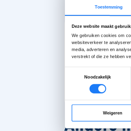
Toestemming
Deze website maakt gebruik
We gebruiken cookies om cont
websiteverkeer te analyseren
Op draken jagen w
media, adverteren en analys
enige wat ik nog 
verstrekt of die ze hebben v
Matthias
Toestemmingsselectie
Lees het verhaal
Noodzakelijk
Weigeren
Andere i