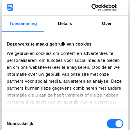
Probeer steeds te bedenken wat
goed ging,
focus
je
op het
positieve
.
Toestemming
Details
Over
Als je de lat erg hoog legt voor
jezelf, vraag dan ook eens de
Deze website maakt gebruik van cookies
mening van een vriend of
We gebruiken cookies om content en advertenties te
vriendin
.
personaliseren, om functies voor social media te bieden
en om ons websiteverkeer te analyseren. Ook delen we
informatie over uw gebruik van onze site met onze
Nood aan begrip
partners voor social media, adverteren en analyse. Deze
partners kunnen deze gegevens combineren met andere
Binnen een schoolomgeving is vaak
informatie die u aan ze heeft verstrekt of die ze hebben
onvoldoende aandacht
voor
verzameld op basis van uw gebruik van hun services.
hoogbegaafdheid. Iemand die kritisch
denkt wordt al snel weggezet als een
Toestemmingsselectie
betweter en leerkrachten worden niet
Noodzakelijk