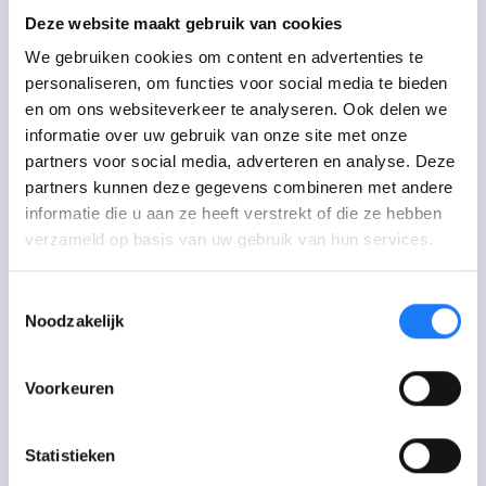
Deze website maakt gebruik van cookies
Je maakt elke dag keuzes. Later besef je
We gebruiken cookies om content en advertenties te
dat sommige keuzes niet zo verstandig
personaliseren, om functies voor social media te bieden
waren. Maar dat wil niet zeggen dat je
en om ons websiteverkeer te analyseren. Ook delen we
informatie over uw gebruik van onze site met onze
foute keuzes maakt.
Je maakt een
partners voor social media, adverteren en analyse. Deze
keuze die voor jou op dat moment
partners kunnen deze gegevens combineren met andere
goed lijkt.
Dat is meestal niet erg. Door
informatie die u aan ze heeft verstrekt of die ze hebben
te kiezen leer je meer over jezelf en wat
verzameld op basis van uw gebruik van hun services.
je wel en niet wilt.
Toestemmingsselectie
Merk je dat je echt
grote faalangst en
Noodzakelijk
keuzestress
hebt? Blijf er niet mee
zitten, maar neem contact op met een
Voorkeuren
advies- of hulplijn uit het blokje PRAAT
EROVER op deze pagina.
Statistieken