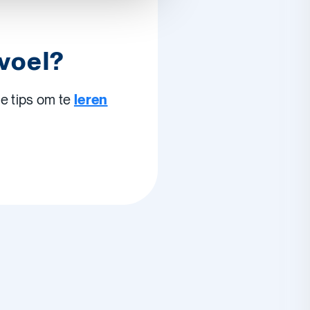
 voel?
 je tips om te
leren