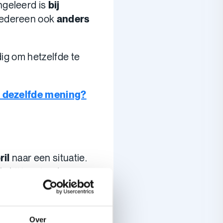
ngeleerd is
bij
iedereen ook
anders
odig om hetzelfde te
n dezelfde mening?
ril
naar een situatie.
als bij je vrienden.
or je veel dingen
l
enthousiast
bent.
Over