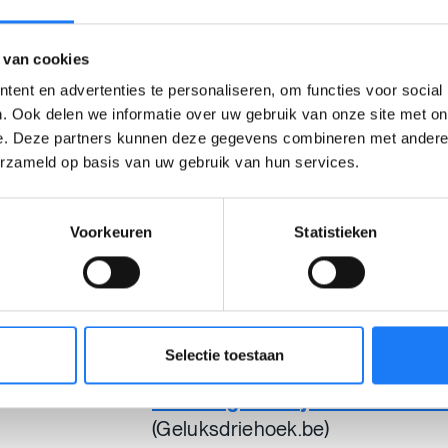
Maar die bril kan ook
donker
zijn
dingen
negatief
ziet en snel
ban
 van cookies
De kleur van jouw bril kan er ook
ent en advertenties te personaliseren, om functies voor social
zitten.
. Ook delen we informatie over uw gebruik van onze site met on
e. Deze partners kunnen deze gegevens combineren met andere i
erzameld op basis van uw gebruik van hun services.
Belangrijk om te weten is dat je wel
ie
gedachten en gevoelens die je hebt
nog feller worden, of je donkere bril iet
Voorkeuren
Statistieken
Zie bijvoorbeeld deze:
Oefeningen om je beter te voel
Selectie toestaan
(NokNok.be)
Oefeningen om je beter te voe
(Geluksdriehoek.be)