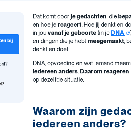
Dat komt door
je gedachten
: die
bep
en hoe je
reageert
. Hoe jij denkt en d
in jou
vanaf je geboorte
(in je
DNA
en dingen die je hebt
meegemaakt
, 
en bij
denkt en doet.
DNA, opvoeding en wat iemand meema
ril?
iedereen anders
.
Daarom reageren
op dezelfde situatie.
el?
Waarom zijn gedac
iedereen anders?