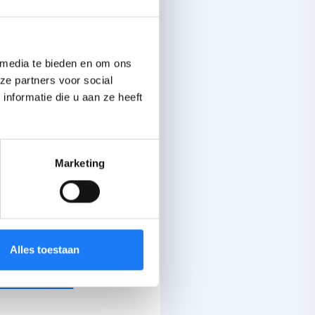
 waardoor je veel
g
bent.
 ergens
tussenin
 media te bieden en om ons
ze partners voor social
nformatie die u aan ze heeft
ts
kan
doen met de
. Zo kan jouw roze bril
s lichter.
Marketing
en voor 12-16
jaar
Alles toestaan
len voor
17+