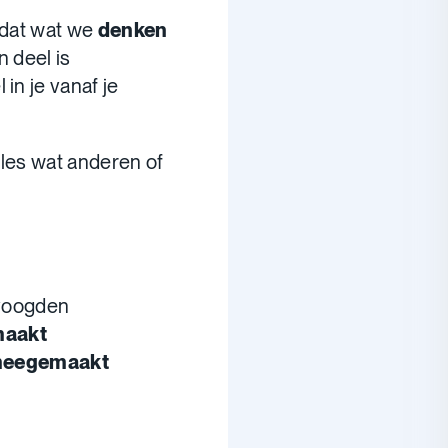
 dat wat we
denken
n deel is
 in je vanaf je
lles wat anderen of
 voogden
aakt
eegemaakt