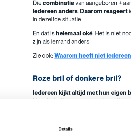
Die
combinatie
van aangeboren + aa
iedereen anders
.
Daarom reageert
in dezelfde situatie.
En dat is
helemaal oké
! Het is niet n
zijn als iemand anders.
Zie ook:
Waarom heeft niet iederee
Roze bril of donkere bril?
Iedereen kijkt altijd met hun eigen b
Hoe die bril bij jou is, is niet hetzelfde 
Dat kan een
roze bril
zijn, waardo
positief
ziet en veel
durft
of hee
Details