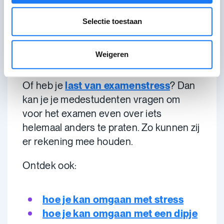
Als je je
gevoelens herkent
, kan je dus
Selectie toestaan
sneller ingrijpen
. Je kan bijvoorbeeld
aan mensen vragen om je even met rust
Weigeren
te laten als je wat overprikkeld bent.
Of heb je
last van examenstress
? Dan
kan je je medestudenten vragen om
voor het examen even over iets
helemaal anders te praten. Zo kunnen zij
er rekening mee houden.
Ontdek ook:
hoe je kan omgaan met stress
hoe je kan omgaan met een dipje