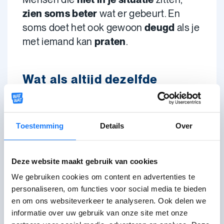
zien soms
beter
wat er gebeurt. En
soms doet het ook gewoon
deugd
als je
met iemand kan
praten
.
Wat als altijd dezelfde
emotie mij overvalt?
Overvalt jou altijd
dezelfde emotie
?
Toestemming
Details
Over
Voel je elke keer een
fysieke reactie
?
Ga daar dan mee aan de slag:
Deze website maakt gebruik van cookies
We gebruiken cookies om content en advertenties te
Wanneer
overvalt die emotie jou?
personaliseren, om functies voor social media te bieden
Merk het op.
en om ons websiteverkeer te analyseren. Ook delen we
Sta
er even bij
stil
.
informatie over uw gebruik van onze site met onze
Ga pas verder
met je dag als je
tot