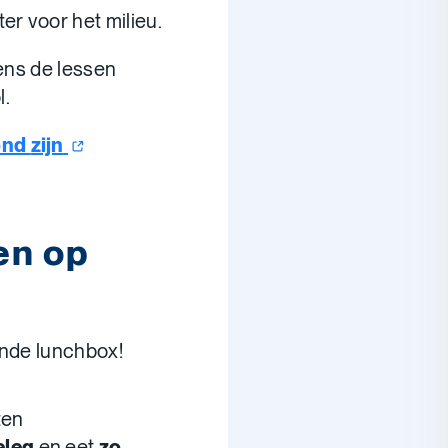
eter voor het milieu.
dens de lessen
l.
ond
zijn
en op
onde lunchbox!
ten
eleg
en eet
zo