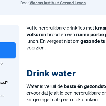
Door
Vlaams Instituut Gezond Leven
Vul je herbruikbare drinkfles met
kraa
volkoren
brood en een
ruime portie
lunch. En vergeet niet om
gezonde tu
voorzien.
op
Drink water
hool?
Water is veruit de
beste én gezondst
ervoor dat je altijd een herbruikbare dr
es-
kan je regelmatig een slok drinken.