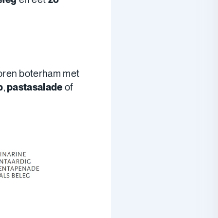
oren boterham met
p
,
pastasalade
of