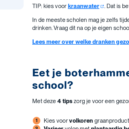
TIP: kies voor
kraanwater
. Dat is b
In de meeste scholen mag je zelfs tij
drinken. Vraag dit na op je eigen schoo
Lees meer over welke dranken gez
Eet je boterhamm
school?
Met deze
4 tips
zorg je voor een gez
Kies voor
volkoren
graanproduc
Varieer
volop met
plantaardig b