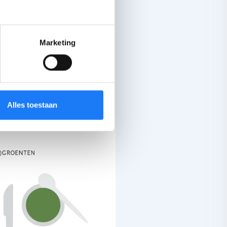
 school?
Marketing
ker
genoeg
en
gezonde
menu? Probeer dan
Alles toestaan