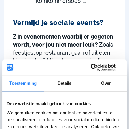
komkommersoep, …
Vermijd je sociale events?
Zijn
evenementen waarbij er gegeten
wordt, voor jou niet meer leuk?
Zoals
feestjes, op restaurant gaan of uit eten
bij vrienden? Misschien begin je die wel
te vermijden?
Blijf daar niet alleen mee zitten, maar
Toestemming
Details
Over
spreek erover met een
hulpverlener
die werkt rond
Deze website maakt gebruik van cookies
moeilijkheden met eten.
We gebruiken cookies om content en advertenties te
personaliseren, om functies voor social media te bieden
en om ons websiteverkeer te analyseren. Ook delen we
ARFID