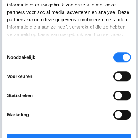
informatie over uw gebruik van onze site met onze
partners voor social media, adverteren en analyse. Deze
Lust je zo weinig
dat het
niet
lukt om
partners kunnen deze gegevens combineren met andere
genoeg voedingsstoffen
en/of energie
informatie die u aan ze heeft verstrekt of die ze hebben
op te nemen via eten? Dan kan er
verzameld op basis van uw gebruik van hun services.
sprake zijn van
ARFID
en ga je best
op
zoek naar professionele
hulp
.
Toestemmingsselectie
Noodzakelijk
De laatste controle van deze pagina was op 8 juli
2025.
Voorkeuren
Statistieken
Praat erover
Marketing
Mail met Eetexpert
Stuur een bericht met leeftijd, woonplaats
en korte beschrijving van je hulpvraag of