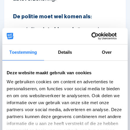
De politie moet wel komen als:
Jullie
niet akkoord
zijn over hoe
jullie het
Europees
aanrijdingsformulier
invullen
Toestemming
Details
Over
Er
extra overtredingen
zijn,
bijvoorbeeld als iemand dronken of
high is, of geen verzekering of
Deze website maakt gebruik van cookies
rijbewijs heeft
We gebruiken cookies om content en advertenties te
Er
schade
is aan 'het
openbaar
personaliseren, om functies voor social media te bieden
domein
', bijvoorbeeld een
en om ons websiteverkeer te analyseren. Ook delen we
verlichtingspaal, vangrail,
informatie over uw gebruik van onze site met onze
partners voor social media, adverteren en analyse. Deze
elektriciteitskast, olie op het
partners kunnen deze gegevens combineren met andere
wegdek ...
informatie die u aan ze heeft verstrekt of die ze hebben