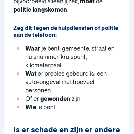
bijvoorbeeld alleen jijzelf,
moet
de
politie langskomen
.
Zeg dit tegen de hulpdiensten of politie
aan de telefoon:
Waar
je bent: gemeente, straat en
huisnummer, kruispunt,
kilometerpaal ...
Wat
er precies gebeurd is: een
auto-ongeval met hoeveel
personen
Of er
gewonden
zijn
Wie
je bent
Is er schade en zijn er andere