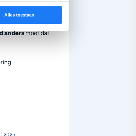
 kan je een
gratis
Alles toestaan
d anders
moet dat
ring
li 2025.