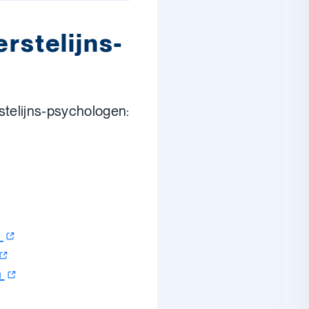
erstelijns-
rstelijns-psychologen:
n
n