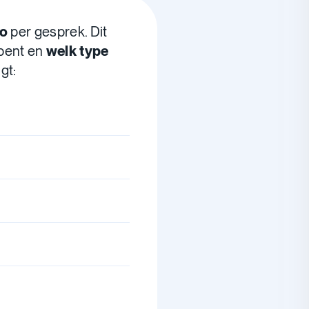
ro
per gesprek. Dit
bent en
welk type
jgt: