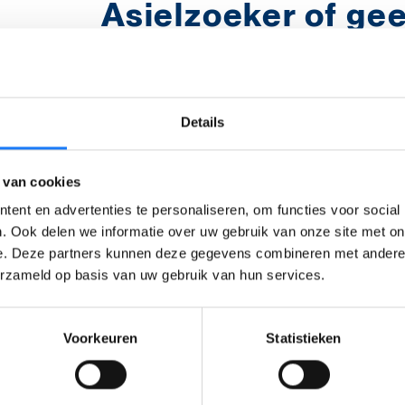
Asielzoeker of ge
verblijfspapieren?
Ben je asielzoeker of heb je geen verb
Details
kan je
gratis
naar de
psycholoog
in 
voor Geestelijke
Gezondheid'
.
 van cookies
Een CGG is er
ook voor andere
men
ent en advertenties te personaliseren, om functies voor social
als iemand je
doorverwijst
, zoals je 
. Ook delen we informatie over uw gebruik van onze site met on
het
JAC
of het
CLB
.
e. Deze partners kunnen deze gegevens combineren met andere i
erzameld op basis van uw gebruik van hun services.
Vluchteling of vlu
Voorkeuren
Statistieken
verleden?