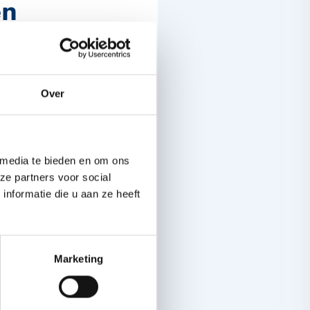
en
lijfspapieren? Dan
Over
een
CGG of 'Centrum
sen
, maar alleen
 media te bieden en om ons
dokter of iemand van
ze partners voor social
nformatie die u aan ze heeft
cht-
Marketing