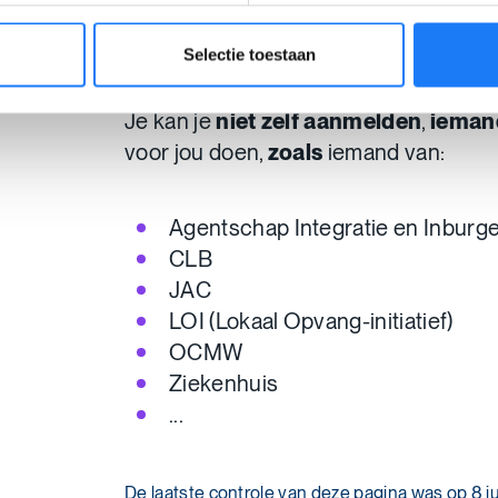
Ben je of was je ooit
vluchteling
? Dan
Selectie toestaan
psycholoog
krijgen via
Solentra
.
Je kan je
niet zelf aanmelden
,
ieman
voor jou doen,
zoals
iemand van:
Agentschap Integratie en Inburge
CLB
JAC
LOI (Lokaal Opvang-initiatief)
OCMW
Ziekenhuis
...
De laatste controle van deze pagina was op 8 ju