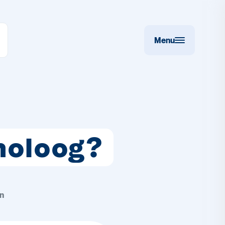
Menu
holoog?
en