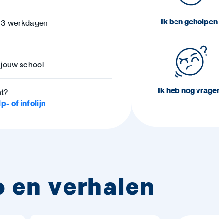
Ik ben geholpen
 3 werkdagen
 jouw school
Ik heb nog vrage
ht?
- of infolijn
o en verhalen