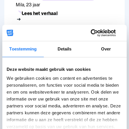
Mila, 23 jaar
Lees het verhaal
Ik hoop dat ook donkere jongeren
Toestemming
Details
Over
hulp durven zoeken
Thomas, 22 jaar
Deze website maakt gebruik van cookies
Lees het verhaal
We gebruiken cookies om content en advertenties te
personaliseren, om functies voor social media te bieden
en om ons websiteverkeer te analyseren. Ook delen we
informatie over uw gebruik van onze site met onze
Hoe zet ik de stap naar een
partners voor social media, adverteren en analyse. Deze
psycholoog?
partners kunnen deze gegevens combineren met andere
informatie die u aan ze heeft verstrekt of die ze hebben
verzameld op basis van uw gebruik van hun services.