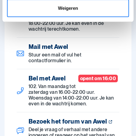
Weigeren
Chat met Awel
opent om 18:00
Maandag-zaterdag
18:00-22:00 uur. Je kan even in de
wachtrij terechtkomen.
Mail met Awel
Stuur een mail of vul het
contactformulier in.
Bel met Awel
opent om 16:00
102. Van maandag tot
zaterdag van 16:00-22:00 uur.
Woensdag van 14:00-22:00 uur. Je kan
even in de wachtrij komen.
Bezoek het forum van Awel
Deel je vraag of verhaal met andere
jongeren of reageer op het verhaal van