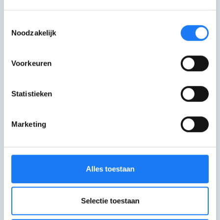
Vorig jaar werd ik opgenomen in
Toestemmingsselectie
de kinderpsychiatrie
Noodzakelijk
Anoniem, 14 jaar
Lees het verhaal
Voorkeuren
Statistieken
Hulplijnen
Marketing
Awel
Alles toestaan
Awel luistert naar kinderen en jongeren.
Selectie toestaan