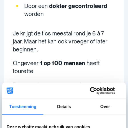
Door een
dokter gecontroleerd
worden
Je krijgt de tics meestal rond je 6 à 7
jaar. Maar het kan ook vroeger of later
beginnen.
Ongeveer
1 op 100 mensen
heeft
tourette.
Bij
sommige mensen
merk je
veel tics
,
bij
anderen
zie je
weinig
.
Toestemming
Details
Over
Zijn het enkel tics?
Deze website maakt gebruik van cookies