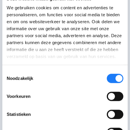
Nee,
veel
mensen met tourette hebben
ook een extra diagnose
, zoals:
We gebruiken cookies om content en advertenties te
personaliseren, om functies voor social media te bieden
en om ons websiteverkeer te analyseren. Ook delen we
ADHD
informatie over uw gebruik van onze site met onze
Dwangstoornis (OCD)
partners voor social media, adverteren en analyse. Deze
partners kunnen deze gegevens combineren met andere
Autisme (ASS)
informatie die u aan ze heeft verstrekt of die ze hebben
verzameld op basis van uw gebruik van hun services.
Ze hebben
vaak ook te maken met:
Toestemmingsselectie
Noodzakelijk
Angst
Gevoelig zijn voor drukte en geluid
Voorkeuren
Dwang
Moeite met concentreren
Statistieken
Slecht slapen