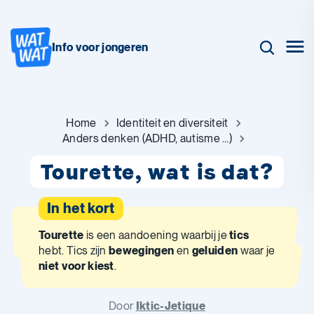
Info voor jongeren
Home
Identiteit en diversiteit
Anders denken (ADHD, autisme …)
Tourette, wat is dat?
In het kort
Tourette
is een aandoening waarbij je
tics
hebt. Tics zijn
bewegingen
en
geluiden
waar je
niet voor kiest
.
Door
Iktic-Jetique