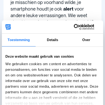
je misschien op voorhand wilde, je
smartphone houdt je ook
alert
voor
andere leuke verrassingen. Wie weet
stuurt je crush ook nog wel een bericht?
Hoe zit het met dat blauw
Toestemming
Details
Over
licht?
Deze website maakt gebruik van cookies
Je hoort regelmatig dat blauw licht op
schermtoestellen ervoor zorgt dat we
We gebruiken cookies om content en advertenties te
personaliseren, om functies voor social media te bieden
slechter slapen.
en om ons websiteverkeer te analyseren. Ook delen we
informatie over uw gebruik van onze site met onze
Onderzoekers geraken het er echter
partners voor social media, adverteren en analyse. Deze
niet over eens of het de kleur van het
partners kunnen deze gegevens combineren met andere
licht, of net de helderheid is die ons
informatie die u aan ze heeft verstrekt of die ze hebben
langer kan wakker houden.
verzameld op basis van uw gebruik van hun services.