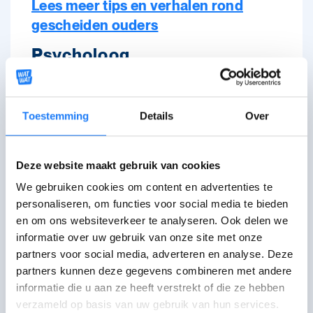
Lees meer tips en verhalen rond
gescheiden ouders
Psycholoog
Kan ik gratis naar een
psycholoog?
Toestemming
Details
Over
Kan ik naar een psycholoog
Deze website maakt gebruik van cookies
zonder dat mijn ouders het
We gebruiken cookies om content en advertenties te
weten?
personaliseren, om functies voor social media te bieden
en om ons websiteverkeer te analyseren. Ook delen we
Waarvoor kan ik naar een
informatie over uw gebruik van onze site met onze
partners voor social media, adverteren en analyse. Deze
psycholoog?
partners kunnen deze gegevens combineren met andere
informatie die u aan ze heeft verstrekt of die ze hebben
Lees meer tips en verhalen over naar
verzameld op basis van uw gebruik van hun services.