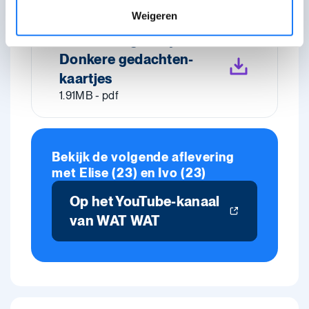
Weigeren
Download gratis je
Donkere gedachten-
kaartjes
1.91MB - pdf
Bekijk de volgende aflevering
met Elise (23) en Ivo (23)
Op het YouTube-kanaal
van WAT WAT