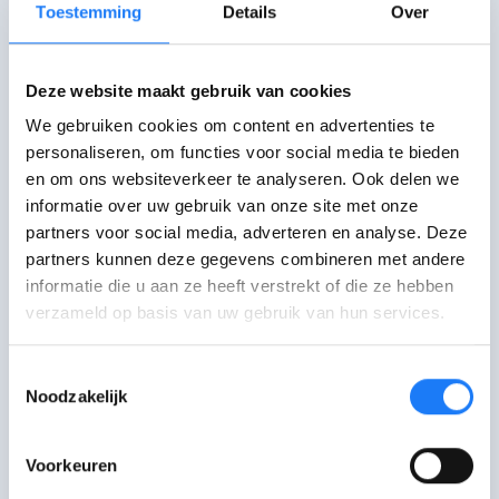
Toestemming
Details
Over
Chat met STEKR (0-18 jaar)
Dinsdag: 17:00-19:00 uur, woensdag: 10:00-
Deze website maakt gebruik van cookies
17:00 uur, donderdag: 17:00-19:00 uur. Via het
We gebruiken cookies om content en advertenties te
chat-icoon rechtsonder.
personaliseren, om functies voor social media te bieden
en om ons websiteverkeer te analyseren. Ook delen we
Ga langs bij STEKR (0-18 jaar)
informatie over uw gebruik van onze site met onze
Smidsestraat 130, Gent, woensdag 10:00-
partners voor social media, adverteren en analyse. Deze
17:00 uur. Andere dagen op afspraak.
partners kunnen deze gegevens combineren met andere
informatie die u aan ze heeft verstrekt of die ze hebben
Mail met STEKR (0-18 jaar)
verzameld op basis van uw gebruik van hun services.
Toestemmingsselectie
Bel met STEKR (0-18 jaar)
Noodzakelijk
09 233 65 65. Dinsdag 17:00-19:00 uur,
woensdag 10:00-17:00 uur, donderdag 17:00-
19:00 uur
Voorkeuren